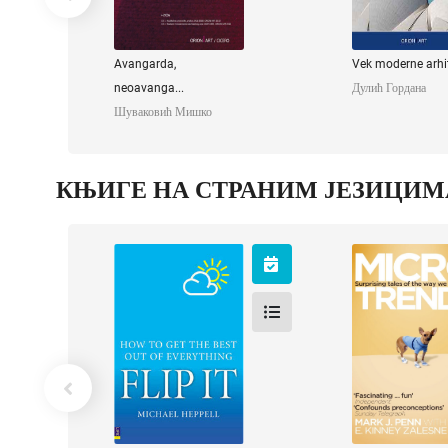
Avangarda,
Vek moderne arhit
neoavanga...
Дулић Гордана
Шуваковић Мишко
КЊИГЕ НА СТРАНИМ ЈЕЗИЦИМ
Flip it
Microtren
Heppell Michael
Penn Mark 
Zalesne E. Ki