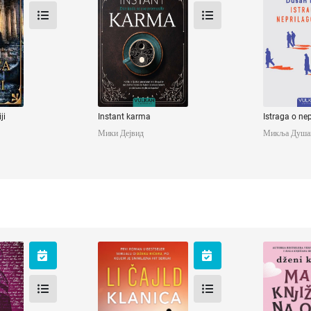
тео
Мики Дејвид
Микља 
ji
Instant karma
Istraga o nep
Мики Дејвид
Микља Душа
Klanica
Mala knj
oba
ард
Чајлд Ли
Колган