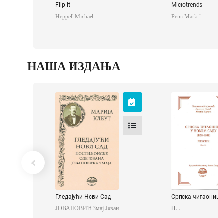
Flip it
Microtrends
Heppell Michael
Penn Mark J.
НАША ИЗДАЊА
Гледајући Нови
Српска
Сад
читаоница
Новом Са
ЈОВАНОВИЋ Змај
Јован
Марковић Бла
Koјић Драга
Ћулум Мари
Гледајући Нови Сад
Српска читаониц
ЈОВАНОВИЋ Змај Јован
Н...