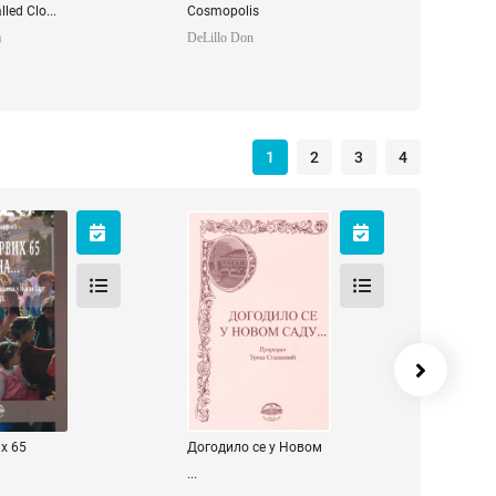
led Clo...
Cosmopolis
а
DeLillo Don
1
2
3
4
рвих 65
Догодило се у
а---
Новом Саду ---
овић
рина
х 65
Догодило се у Новом
...