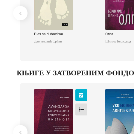
Ples sa duhovima
Олга
Дамјановић Срђан
Шлинк Бернхард
КЊИГЕ У ЗАТВОРЕНИМ ФОНД
Avangarda,
Vek moder
neoavangarda,
arhitektu
konceptualna
Дулић Горд
umetnost
Несторови
Продановић Ј
Шуваковић Мишко