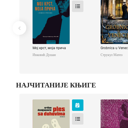
Струкул Ма
Ивковић Душан
Мој крст, моја прича
Grobnica u Veneci
Ивковић Душан
Струкул Матео
НАЈЧИТАНИЈЕ КЊИГЕ
Ples sa duhovima
Олга
Дамјановић Срђан
Шлинк Бернх