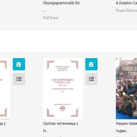
Übungsgrammatik für
A Dolphin Cal
...
Радин Никол
Hall Karin
Српска
Наших п
 у
читаоница у
годин
ду
Новом Саду
Новак
Ката
женка
Марковић Блаженка
на
Koјић Драгана
ја
Ћулум Марија
а у
Српска читаоница у
Наших први
Н...
годин...