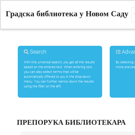
Градска библиотека у Новом Саду
Search
Advan
With this universal search, you get all the results
By selecting
based on the entered text. When entering text,
more precise
you can also select terms that will be
automatically offered to you in the drop-down
menu. You can further narrow down the results
using the filter on the left.
ПРЕПОРУКА БИБЛИОТЕКАРА