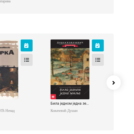
атарина
pka
Била једном једна
земља
ИЋ Ненад
Ковачевић Душан
Била једном једна зе...
Ћ Ненад
Ковачевић Душан