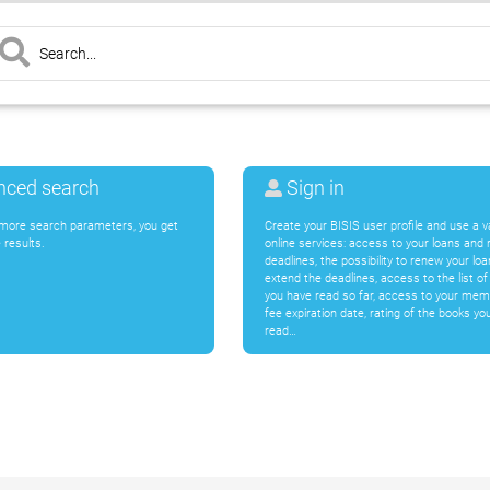
ced search
Sign in
 more search parameters, you get
Create your BISIS user profile and use a va
 results.
online services: access to your loans and 
deadlines, the possibility to renew your lo
extend the deadlines, access to the list o
you have read so far, access to your mem
fee expiration date, rating of the books yo
read…