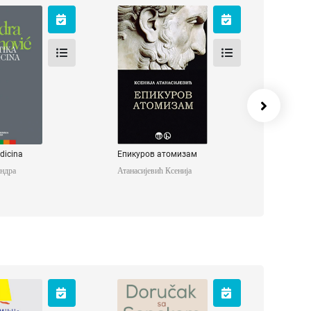
 medicina
Епикуров
атомизам
ћ Сандра
Атанасијевић
Ксенија
edicina
Епикуров атомизам
ндра
Атанасијевић Ксенија
ga o
Doručak sa
ođenima
Senekom