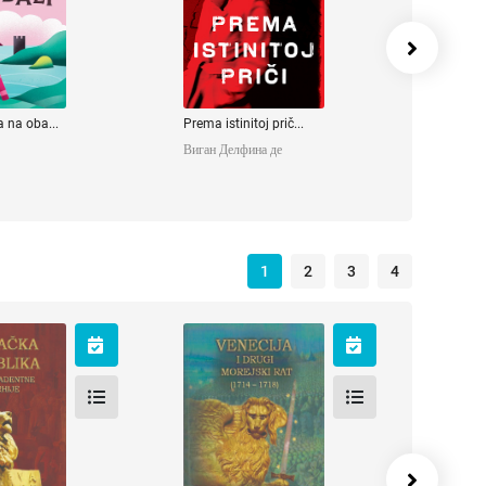
a na oba...
Prema istinitoj prič...
Виган Делфина де
1
2
3
4
ačka
Venecija i Drugi
lika
morejski rat
Марија
Коцић Марија