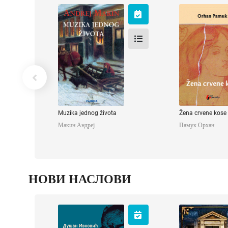
Muzika jednog
Žena crvene 
života
Памук Орх
Макин Андреј
Muzika jednog života
Žena crvene kose
Макин Андреј
Памук Орхан
НОВИ НАСЛОВИ
Мој крст, моја
Grobnica u Ven
прича