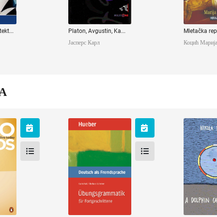
ekt...
Platon, Avgustin, Ka...
Mletačka rep
Јасперс Карл
Коцић Мариј
А
ds
Übungsgrammatik
A Dolphi
für
Cl
J.
Fortgeschrittene
nney
Радин 
Hall Karin
Scheiner Barbara