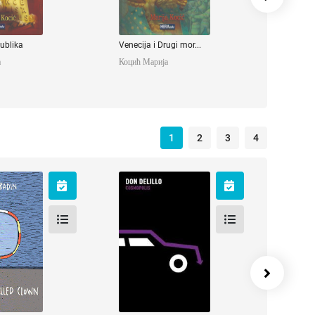
ublika
Venecija i Drugi mor...
а
Коцић Марија
1
2
3
4
n Called
Cosmopolis
own
DeLillo Don
Никола