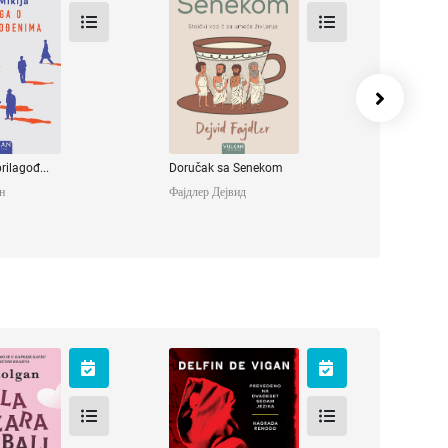
Душан
Фајдлер Дејвид
rilagođ...
Doručak sa Senekom
н
Фајдлер Дејвид
ižara na
Prema istinitoj
li
priči
 Џени
Виган Делфина де