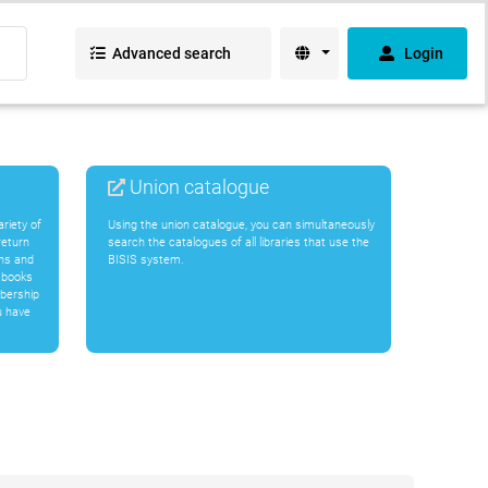
Advanced search
Login
Union catalogue
riety of
Using the union catalogue, you can simultaneously
return
search the catalogues of all libraries that use the
ans and
BISIS system.
f books
bership
u have