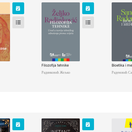
kose
Filozofija tehnike
Bioetika i
ан
Радинковић Жељко
Раденови
Filozofija tehnike
Bioetika i m
Радинковић Жељко
Раденовић Са
eciji
Instant karma
Istra
neprilag