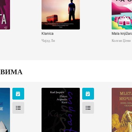
Klanica
Mala knjižar
Чајлд Ли
Колган Џени
ОВИМА
ne
Platon, Avgustin,
Mlet
re
Kant
repub
ана
Јасперс Карл
Коцић 
ћ
елена