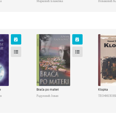
а
Марковић Блаженка
Новаковић К
езде
Braća po materi
Klo
лован
Радуловић Јован
ТЕОФИЛОВ
е
Braća po materi
Klopka
н
Радуловић Јован
ТЕОФИЛОВИ