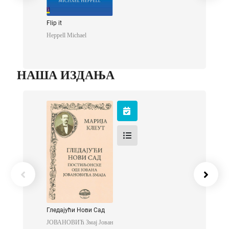
Flip it
Heppell Michael
НАША ИЗДАЊА
Гледајући Нови
Сад
ЈОВАНОВИЋ Змај
Јован
Гледајући Нови Сад
ЈОВАНОВИЋ Змај Јован