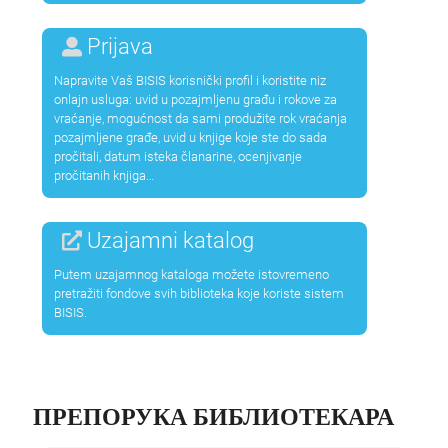
Prijava
Napravite Vaš BISIS korisnički profil i koristite niz
onlajn usluga: uvid u pozajmljenu građu i rokove za
vraćanje, mogućnost da sami produžite rok vraćanja
pozajmljene građe, uvid u knjige koje ste do sada
pročitali, datum isteka članarine, ocenjivanje
pročitanih knjiga…
Uzajamni katalog
Putem uzajamnog kataloga možete istovremeno
pretražiti fondove svih biblioteka koje koriste sistem
BISIS.
ПРЕПОРУКА БИБЛИОТЕКАРА