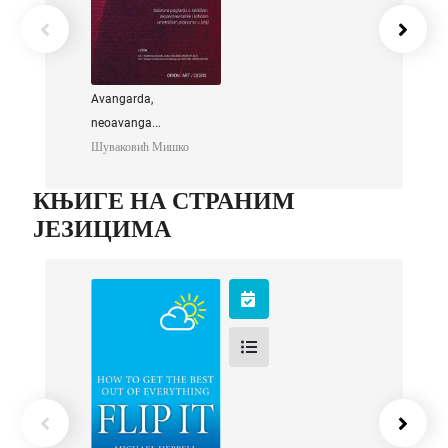
Avangarda,
neoavanga...
Шуваковић Мишко
КЊИГЕ НА СТРАНИМ
ЈЕЗИЦИМА
Flip it
Heppell Michael