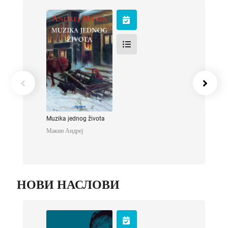
Muzika jednog
života
Макин Андреј
Muzika jednog života
Макин Андреј
НОВИ НАСЛОВИ
Мој крст, моја