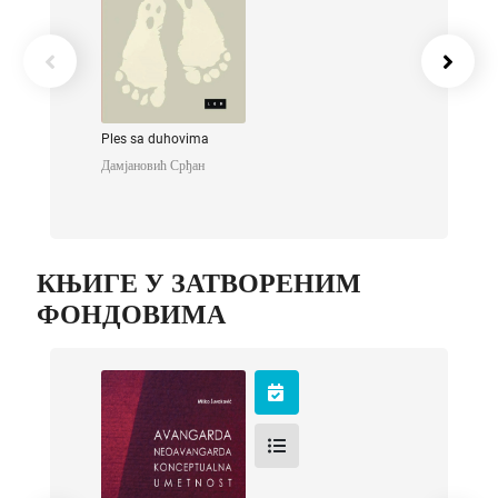
Ples sa duhovima
Дамјановић Срђан
КЊИГЕ У ЗАТВОРЕНИМ
ФОНДОВИМА
Avangarda,
neoavangarda,
konceptualna
umetnost
Шуваковић Мишко