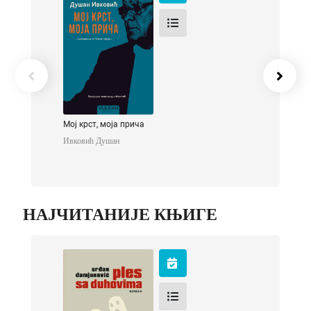
прича
Ивковић Душан
Мој крст, моја прича
Ивковић Душан
НАЈЧИТАНИЈЕ КЊИГЕ
Ples sa duhovima
Дамјановић Срђан