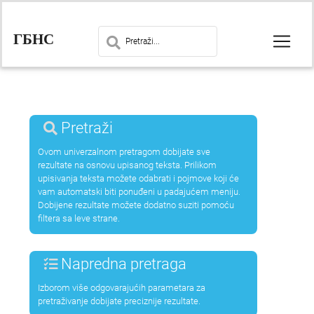
ГБНС
Pretraži
Ovom univerzalnom pretragom dobijate sve
rezultate na osnovu upisanog teksta. Prilikom
upisivanja teksta možete odabrati i pojmove koji će
vam automatski biti ponuđeni u padajućem meniju.
Dobijene rezultate možete dodatno suziti pomoću
filtera sa leve strane.
Napredna pretraga
Izborom više odgovarajućih parametara za
pretraživanje dobijate preciznije rezultate.